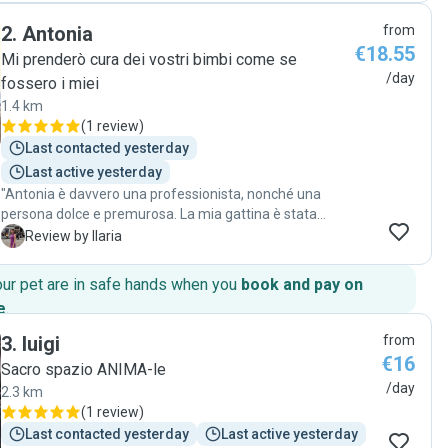
2
.
Antonia
from
€18.55
Mi prenderò cura dei vostri bimbi come se
/day
fossero i miei
1.4 km
(
1 review
)
Last contacted yesterday
Last active yesterday
"Antonia è davvero una professionista, nonché una
persona dolce e premurosa. La mia gattina è stata
benissimo con lei, ha saputo empatizzare subito ed è
I
Review by Ilaria
nato un amore reciproco. Grazie Antonia❤️"
our pet are in safe hands when you
book and pay on
e
.
3
.
luigi
from
€16
Sacro spazio ANIMA-le
/day
2.3 km
(
1 review
)
Last contacted yesterday
Last active yesterday