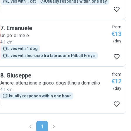
Lives with 1 cat
Usually responds within one day
7
.
Emanuele
from
€13
Un po' di me e..
/day
4.1 km
Lives with 1 dog
Lives with Incrocio tra labrador e Pitbull Freya 
8
.
Giuseppe
from
€12
Amore, attenzione e gioco: dogsitting a domicilio
/day
4.1 km
Usually responds within one hour
1