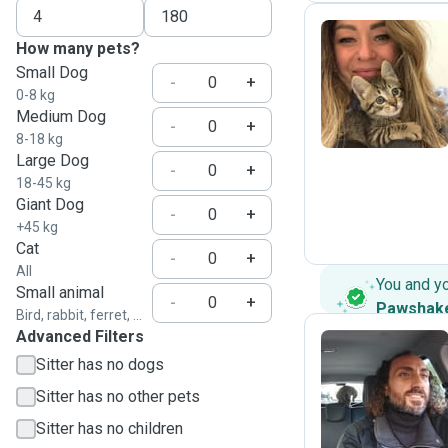
How many pets?
Small Dog
A
-
+
0-8 kg
Medium Dog
-
+
8-18 kg
Large Dog
-
+
18-45 kg
Giant Dog
-
+
+45 kg
Cat
-
+
All
You and y
Small animal
-
+
Pawshak
Bird, rabbit, ferret, ...
Advanced Filters
Sitter has no dogs
L
Sitter has no other pets
Sitter has no children