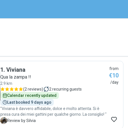
1
.
Viviana
from
€10
Qua la zampa !!
/day
2.9 km
(
2 reviews
)
2
recurring guests
Calendar recently updated
Last booked 9 days ago
"Viviana è davvero affidabile, dolce e molto attenta. Si è
presa cura dei miei gattini per qualche giorno. La consiglio! "
S
Review by Silvia