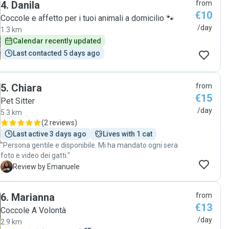
4
.
Danila
from
(cosa rarissima!). Non potevo chiedere di meglio, la
€10
consiglio davvero a chiunque cerchi una persona
Coccole e affetto per i tuoi animali a domicilio 🐾
amorevole e attenta per il proprio micio. È davvero una
/day
1.3 km
persona che si vede che lavora con il cuore per gli animali ❤️
Calendar recently updated
🐾 "
Last contacted 5 days ago
5
.
Chiara
from
€15
Pet Sitter
/day
5.3 km
(
2 reviews
)
Last active 3 days ago
Lives with 1 cat
"Persona gentile e disponibile. Mi ha mandato ogni sera
foto e video dei gatti."
E
Review by Emanuele
6
.
Marianna
from
€13
Coccole A Volontà
/day
2.9 km