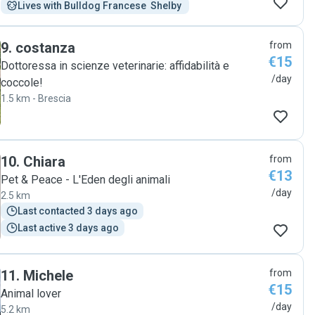
Lives with Bulldog Francese  Shelby 
9
.
costanza
from
€15
Dottoressa in scienze veterinarie: affidabilità e
/day
coccole!
1.5 km - Brescia
10
.
Chiara
from
€13
Pet & Peace - L'Eden degli animali
/day
2.5 km
Last contacted 3 days ago
Last active 3 days ago
11
.
Michele
from
€15
Animal lover
/day
5.2 km