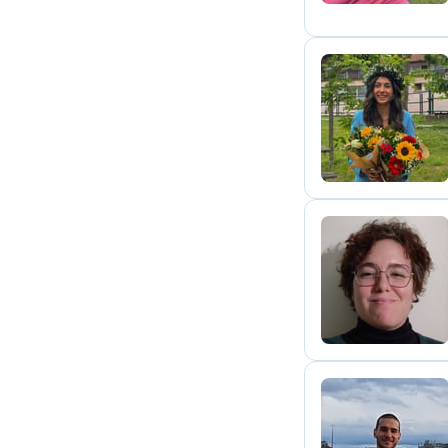
C
C
M