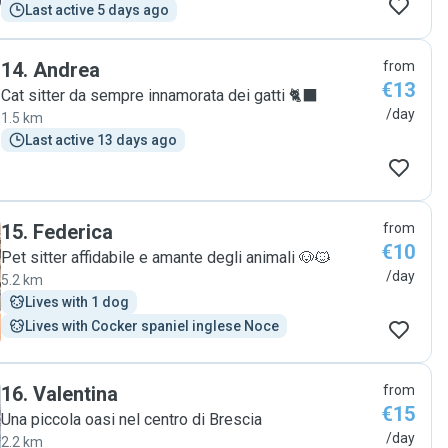
Last active 5 days ago
14
.
Andrea
from
€13
Cat sitter da sempre innamorata dei gatti 🐈‍⬛
/day
1.5 km
Last active 13 days ago
15
.
Federica
from
€10
Pet sitter affidabile e amante degli animali 🐶🐱
/day
5.2 km
Lives with 1 dog
Lives with Cocker spaniel inglese Noce
16
.
Valentina
from
€15
Una piccola oasi nel centro di Brescia
/day
2.2 km