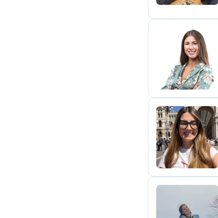
A
F
V