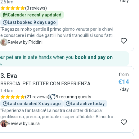
/day
2.5 km
(
3 reviews
)
Calendar recently updated
Last booked 9 days ago
"Ragazza molto gentile il primo giorno venuta per le chiavi
e conoscere i miei due gatti li ho visti tranquilli si sono fatti
accarezzare senza nessun timore ho capito che era la
F
Review by Friddini
persona giusta, al ritorno era tutto in ordine e quando mi ha
portato le chiavi i gatti gli hanno fatto festa. Ragazza da
our pet are in safe hands when you
book and pay on
tenere sempre al bisogno non la cambierei per nessun
e
.
motivo 👍👍👍"
3
.
Eva
from
€14
BRESCIA. PET SITTER CON ESPERIENZA
/day
1.4 km
(
21 reviews
)
9
recurring guests
Last contacted 3 days ago
Last active today
"Esperienza fantastica! La nostra cat sitter di fiducia:
gentilissima, precisa, puntuale e super affidabile. Al nostro
rientro abbiamo trovato tutto pulito e in ordine, e
L
Review by Laura
soprattutto la nostra gattina Machi è stata felicissima di
stare con lei: si è fatta coccolare e addirittura spazzolare