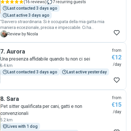
(
16 reviews
)
7
recurring guests
Last contacted 3 days ago
Last active 3 days ago
"Davvero straordinaria. Si è occupata della mia gatta mia
maniera eccezionale, precisa e impeccabile. Ci ha
aggiornato quotidianamente della situazione facendoci
N
Review by Nicola
sentire tranquilli. È la nostra pet sitter preferita!"
7
.
Aurora
from
€12
Una presenza affidabile quando tu non ci sei
/day
6.4 km
Last contacted 3 days ago
Last active yesterday
8
.
Sara
from
€15
Pet sitter qualificata per cani, gatti e non
/day
convenzionali
5.2 km
Lives with 1 dog