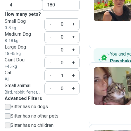
F
How many pets?
Small Dog
-
+
0-8 kg
Medium Dog
-
+
8-18 kg
Large Dog
-
+
18-45 kg
You and y
Giant Dog
Pawshak
-
+
+45 kg
Cat
-
+
All
E
Small animal
-
+
Bird, rabbit, ferret, ...
Advanced Filters
Sitter has no dogs
Sitter has no other pets
Sitter has no children