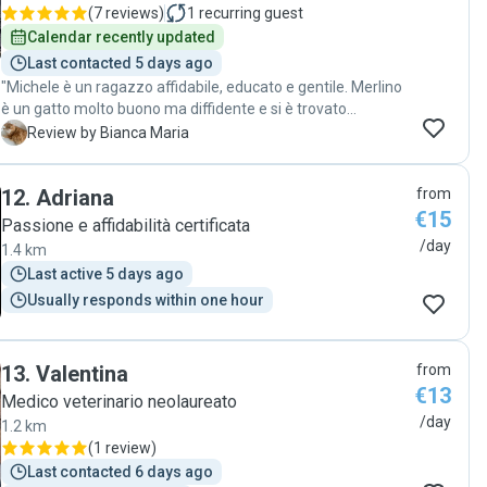
(
7 reviews
)
1
recurring guest
Calendar recently updated
Last contacted 5 days ago
"Michele è un ragazzo affidabile, educato e gentile. Merlino
è un gatto molto buono ma diffidente e si è trovato
benissimo. Sento di aver lasciato il mio cucciolo nelle mani
B
Review by Bianca Maria
giuste. "
12
.
Adriana
from
€15
Passione e affidabilità certificata
/day
1.4 km
Last active 5 days ago
Usually responds within one hour
13
.
Valentina
from
€13
Medico veterinario neolaureato
/day
1.2 km
(
1 review
)
Last contacted 6 days ago