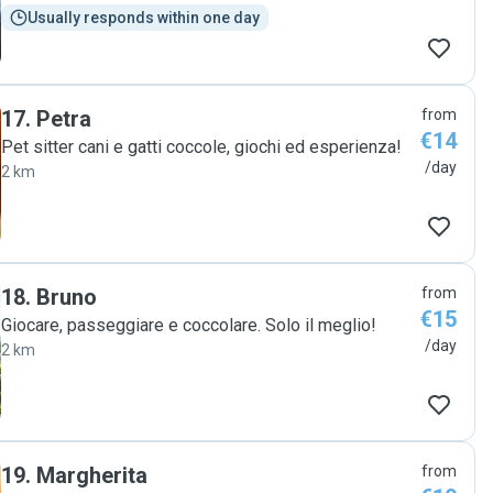
Usually responds within one day
17
.
Petra
from
€14
Pet sitter cani e gatti coccole, giochi ed esperienza!
/day
2 km
18
.
Bruno
from
€15
Giocare, passeggiare e coccolare. Solo il meglio!
/day
2 km
19
.
Margherita
from