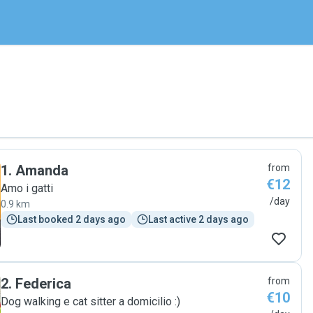
1
.
Amanda
from
€12
Amo i gatti
/day
0.9 km
Last booked 2 days ago
Last active 2 days ago
2
.
Federica
from
€10
Dog walking e cat sitter a domicilio :)