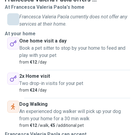
vostri cuccioli si sentiranno (quasi) come fossero a casa
At Francesca Valeria Paola's home
propria ed io mi prenderò estrema cura di ogni loro
Francesca Valeria Paola currently does not offer any
bisogno.
services at their home.
Sono disponibile per i servizi di
dog sitting
al vostro
At your home
domicilio, di
visite
al vostro domicilio e per servizio di
One home visit a day
passeggiate
.
Book a pet sitter to stop by your home to feed and
Ho anche esperienza come
wedding dog sitter
e offro
play with your pet
questo servizio per chi desidera con sé il proprio amico a
from
€12
/day
quattro zampe durante il matrimonio.
Grazie alla mia passione e competenza potrò assicurarvi un
2x Home visit
servizio personalizzato ed adattabile alle vostre esigenze.
Two drop-in visits for your pet
Io ho un cane, un carlino nero di quasi tre anni.
from
€24
/day
Attualmente sono una studentessa, quindi passo molto
tempo a casa. Per questo sono abbastanza flessibile con
Dog Walking
gli orari. Mi è possibile organizzare gli impegni al meglio
An experienced dog walker will pick up your dog
per prendermi cura degli animali durante la mia giornata.
from your home for a 30 min walk
from
€12
/walk,
€5
/additional pet
Francesca Valeria Paola can accept