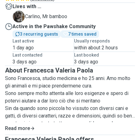
Lives with ...
M
Carlino, Mr bamboo
Active in the Pawshake Community
3 recurring guests
7 times saved
Last active
Usually responds
1 day ago
within about 2 hours
Last contacted
Last booked
3 days ago
3 days ago
About Francesca Valeria Paola
Sono Francesca, studio medicina e ho 25 anni. Amo molto
gli animali e mi piace prendermene cura.
Sono sempre molto attenta alle loro esigenze e spero di
potervi aiutare a dar loro ciò che si meritano
Sin da quando sono piccola ho vissuto con diversi cani e
gatti, di diversi caratteri, razze e dimensioni, quindi so bene
quanto sia importante trattare ognuno di loro con la
Read more
massima attenzione.
Ho già esperienza come dog sitter e dog walker. Con me i
Francesca Valeria Paola offers ...