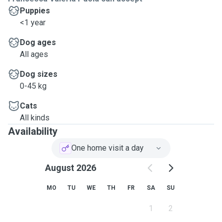
Puppies
<1 year
Dog ages
All ages
Dog sizes
0-45 kg
Cats
All kinds
Availability
One home visit a day
August 2026
MO
TU
WE
TH
FR
SA
SU
1
2