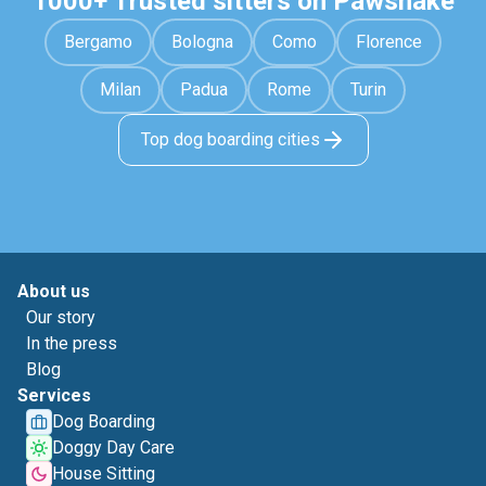
1000+ Trusted sitters on Pawshake
Bergamo
Bologna
Como
Florence
Milan
Padua
Rome
Turin
Top dog boarding cities
About us
Our story
In the press
Blog
Services
Dog Boarding
Doggy Day Care
House Sitting