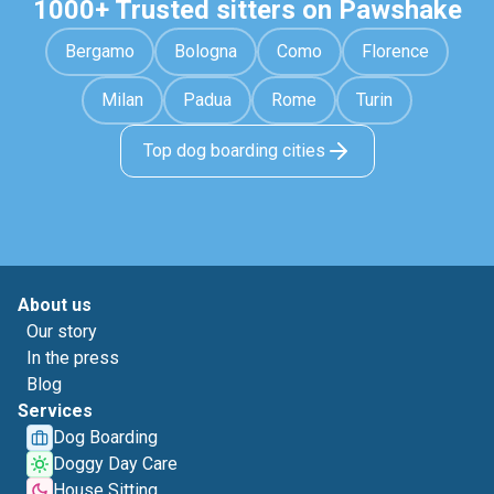
1000+ Trusted sitters on Pawshake
Bergamo
Bologna
Como
Florence
Milan
Padua
Rome
Turin
Top dog boarding cities
About us
Our story
In the press
Blog
Services
Dog Boarding
Doggy Day Care
House Sitting