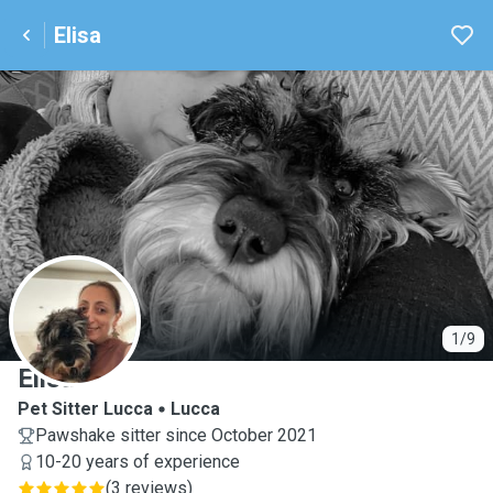
Elisa
E
1/9
Elisa
Pet Sitter Lucca
Lucca
Pawshake sitter since October 2021
10-20 years of experience
(
3 reviews
)